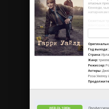
2024
опасных прес
2023
Кеннеди, чья
напарникам 
2022
2021
Сюжетные тр
винокурен, г
2020
разыгрываютс
чтобы вычис
юмора, интел
Российски
Оригинальн
СССР
Год выхода:
Зарубежн
Страна:
Ирла
Жанр:
трилле
Режиссер:
Ро
Актеры:
Джей
Роза Уиллоу
Продолжите
Профессион
WEB-DL 1080p