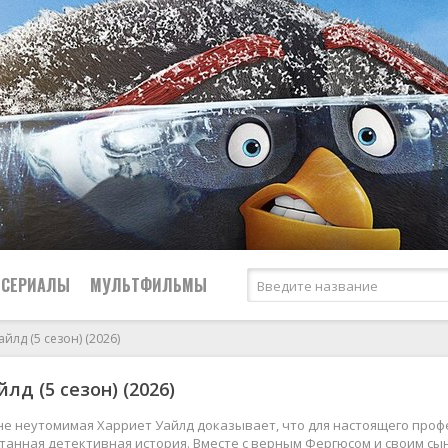
СЕРИАЛЫ
МУЛЬТФИЛЬМЫ
йлд (5 сезон) (2026)
Криминал
лд (5 сезон) (2026)
2026
2026
Биографические
Российские
Мелодрамы
2025
2025
Боевики
СССР
Приключения
не неутомимая Харриет Уайлд доказывает, что для настоящего проф
утанная детективная история. Вместе с верным Фергюсом и своим сы