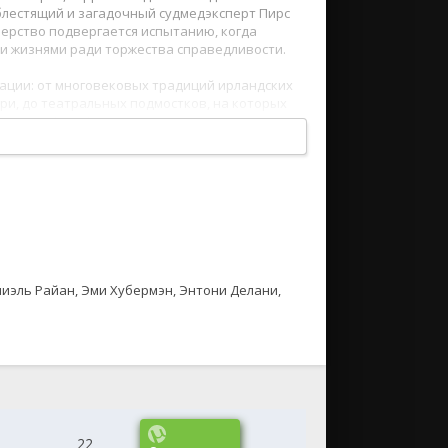
блестящий и загадочный судмедэксперт Пирс
нерство подвергается испытанию, когда
и жизнями ради торжества справедливости.
ации: от многовековых традиций ирландских
ри, до театральных подмостков, на которых
вать всё своё остроумие и знание классики,
ает еще больше фирменного ирландского
ого финального занавеса.
аниэль Райан, Эми Хубермэн, Энтони Делани,
22