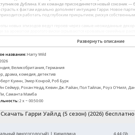
2024
2024
Вестерны
Зарубежные
Семейные
тупников Дублина. К их команде присоединяется новый союзник — 
2023
2023
Военные
Спорт
 страсть к фактам идеально дополняет интуицию Гарри. Новое парт
приходится работать под глубоким прикрытием, рискуя собственным
2022
2022
Документальные
Триллеры
2021
2021
Детективы
Ужасы
опы новых эпизодов ведут героев через самые неожиданные декор
де за ароматом дорогого виски скрываются кровавые семейные расп
2020
2020
Драмы
Фантастика
я трагедии, не прописанные в сценариях. Гарри предстоит использо
Исторические
Фэнтези
Развернуть описание
лить убийц, которые считают себя неуловимыми. Пятый сезон обещ
лектуальных поединков и напряжения, которое не отпускает до сам
е
Комедии
Новинки кино
ое название:
Harry Wild
Скоро на сайте
2026
ые
ндия, Великобритания, Германия
р, драма, комедия, детектив
берт Куинн, Эмер Конрой, Роб Бурк
н Сеймур, Рохан Недд, Кевин Дж. Райан, Пол Тайлак, Роуз О'Нилл, Д
 Ли, Саманта Мамба
льность:
2 x ~ 00:50:00
Скачать Гарри Уайлд (5 сезон) (2026) бесплатно
альный (многоголосый) | Кириллица
4.44 Gb