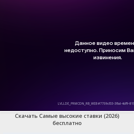
привели к трагедии, о которой одни помнят, другие пытались
забыть, а третьи скрывали. Покерный стол превращается в
трибунал, где карты определяют судьбу, а каждая раздача
приближает к разоблачению преступлений, предательств и
тёмных секретов. Игроки вынуждены бороться не только за банк,
но и за жизнь, разгадывая, кто из них — жертва чужой мести, кто
— соучастник, а кто — истинный организатор этого смертельного
суда. Напряжение нарастает с каждым раундом, доверие
рушится, маски падают, а финальная раздача покажет, что
иногда самые высокие ставки — это расплата за прошлое, от
которого невозможно сбежать.
Скачать Самые высокие ставки (2026)
бесплатно