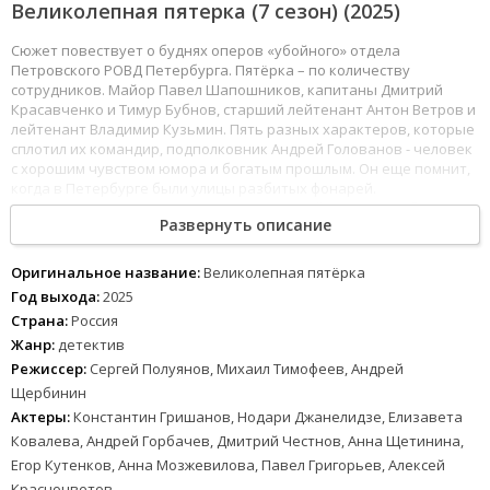
Великолепная пятерка (7 сезон) (2025)
Сюжет повествует о буднях оперов «убойного» отдела
Петровского РОВД Петербурга. Пятёрка – по количеству
сотрудников. Майор Павел Шапошников, капитаны Дмитрий
Красавченко и Тимур Бубнов, старший лейтенант Антон Ветров и
лейтенант Владимир Кузьмин. Пять разных характеров, которые
сплотил их командир, подполковник Андрей Голованов - человек
с хорошим чувством юмора и богатым прошлым. Он еще помнит,
когда в Петербурге были улицы разбитых фонарей.
Время изменилось: милиция стала полицией, город преобразился,
Развернуть описание
но человеческие страсти по-прежнему кипят вовсю. Месть,
зависть, страх, любострастие, корысть толкают одних на
преступления, а честь, совесть, справедливость и смелость
Оригинальное название:
Великолепная пятёрка
заставляют других противостоять злу. Герои «великолепной
Год выхода:
2025
пятёрки» наказывают зло ежедневно. Удивительно, но в этой
Страна:
Россия
рутине у них остается время на любовь, дружбу и юмор.
Жанр:
детектив
Режиссер:
Сергей Полуянов, Михаил Тимофеев, Андрей
Щербинин
Актеры:
Константин Гришанов, Нодари Джанелидзе, Елизавета
Ковалева, Андрей Горбачев, Дмитрий Честнов, Анна Щетинина,
Егор Кутенков, Анна Мозжевилова, Павел Григорьев, Алексей
Красноцветов