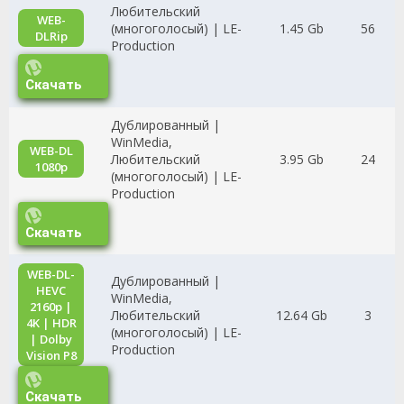
Любительский
WEB-
(многоголосый) | LE-
1.45 Gb
56
DLRip
Production
Скачать
Дублированный |
WinMedia,
WEB-DL
Любительский
3.95 Gb
24
1080p
(многоголосый) | LE-
Production
Скачать
WEB-DL-
Дублированный |
HEVC
WinMedia,
2160p |
Любительский
12.64 Gb
3
4K | НDR
(многоголосый) | LE-
| Dolby
Production
Vision P8
Скачать