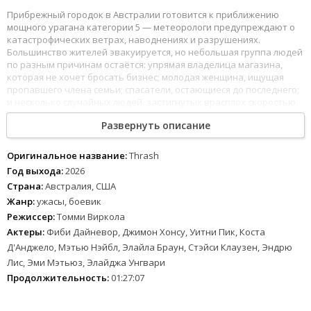
Прибрежный городок в Австралии готовится к приближению
мощного урагана категории 5 — метеорологи предупреждают о
катастрофических ветрах, наводнениях и разрушениях.
Большинство жителей эвакуируется, но небольшая группа людей
по разным причинам остаётся: упрямая владелица магазина,
которая не хочет бросать бизнес; молодая женщина, ищущая
пропавшего члена семьи; спасатели, остающиеся до последнего;
и несколько случайных людей, застигнутых врасплох скоростью
приближения стихии. Когда ураган обрушивается на город,
Развернуть описание
масштаб бедствия превосходит все прогнозы — штормовой
прилив затапливает улицы, превращая город в хаотичный
водный лабиринт. Но вода приносит не только разрушения:
Оригинальное название:
Thrash
вместе с океанскими волнами в затопленные улицы врываются
Год выхода:
2026
голодные акулы — от относительно небольших до массивных
Страна:
Австралия, США
хищников, которых прилив выбросил далеко за пределы их
Жанр:
ужасы, боевик
обычной среды обитания.
Режиссер:
Томми Виркола
Выжившие оказываются в ловушке в затопленном городе, где
Актеры:
Фиби Дайневор, Джимон Хонсу, Уитни Пик, Коста
каждый шаг по воде может быть последним. Акулы,
Д'Анджело, Мэтью Нэйбл, Элайла Браун, Стэйси Клаузен, Эндрю
дезориентированные и агрессивные, охотятся в мутной воде
Лис, Эми Мэтьюз, Элайджа Унгвари
улиц, домов и торговых центров. Группа незнакомцев вынуждена
объединиться, чтобы выжить: они перебираются с крыши на
Продолжительность:
01:27:07
крышу, баррикадируются в зданиях, импровизируют оружие из
подручных средств и пытаются найти путь к возвышенности или