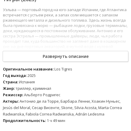
Уэльва — портовый город на юго-западе Испании, где Атлантика
встречается с устьем реки, а запах соли мешается с запахом
ржавеющего металла и дизельного топлива. Здесь жизнь всегда
была привязана к морю — рыбацкие лодки, грузовые терминалы,
доки, нуждающиеся в постоянном обслуживании. Антонио и его
сестра Эстрелья — промышленные дайверы, люди, чья работа
проходит там, куда большинство не заглянет даже в кошмарном
сне: на дне портовых акваторий, в мутной воде с нулевой
видимостью, среди затонувших конструкций, ржавых корпусов и
Развернуть описание
ила, хранящего чужие секреты. Они — профессионалы высшего
класса, «тигры» подводного мира, привыкшие к давлению,
темноте и риску. Но мастерство не спасает от того, от чего не
Оригинальное название:
Los Tigres
спасает никого: денег нет. Порт сокращает заказы, контракты
Год выхода:
2025
уходят крупным компаниям, оборудование стареет, а долги
Страна:
Испания
растут с неотвратимостью прилива. Брат и сестра, всю жизнь
Жанр:
триллер, криминал
державшиеся друг за друга как за спасательный трос,
оказываются на грани — не физической, а той, за которой
Режиссер:
Альберто Родригес
заканчиваются честные способы выжить.
Актеры:
Антонио де ла Торре, Барбара Ленни, Хоакин Нуньес,
Jesús del Moral, Сесар Висенте, Skone, Silvia Acosta, Marta Correa
И тогда появляется предложение, от которого следовало бы
Radwanska, Fabiola Correa Radwanska, Adrián Ledesma
отказаться, — но у людей, стоящих на краю, нет привилегии
выбора. На дне, в корпусе затонувшего судна, лежит груз
Продолжительность:
1 ч 49 мин
кокаина — тонны белого порошка, спрятанные
контрабандистами и потерянные в результате