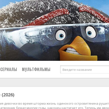
СЕРИАЛЫ
МУЛЬТФИЛЬМЫ
Криминал
(2026)
2026
2026
Биографические
Российские
Мелодрамы
2025
2025
Боевики
СССР
Приключения
ния девочки во время шторма жизнь одинокого островитянина рушит
затворник бежал многие годы, наконец настигает его. Теперь им двои