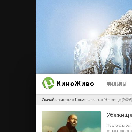
ФИЛЬМЫ
Скачай и смотри
»
Новинки кино
» Убежище (2026)
Убежище 
2026
2025
После спасе
от которого 