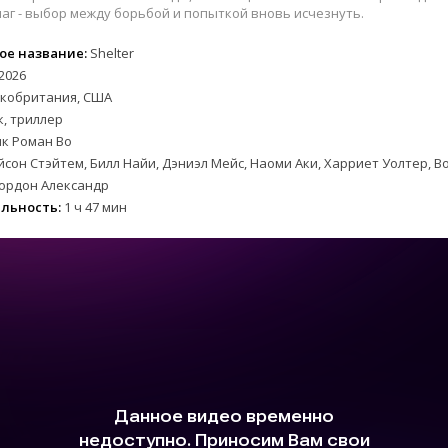
2024
2024
Вестерны
Зарубежные
Семейные
аг - выбор между борьбой и попыткой вновь исчезнуть.
2023
2023
Военные
Спорт
ое название:
Shelter
2022
2022
Документальные
Триллеры
2026
2021
2021
Детективы
Ужасы
кобритания, США
2020
2020
Драмы
Фантастика
, триллер
Исторические
Фэнтези
ик Роман Во
е
Комедии
Новинки кино
сон Стэйтем, Билл Найи, Дэниэл Мейс, Наоми Аки, Харриет Уолтер, Bo
Скоро на сайте
 Гордон Александр
льность:
1 ч 47 мин
ые