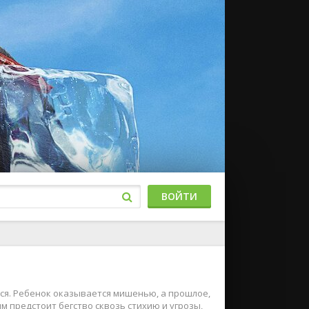
ВОЙТИ
ся. Ребенок оказывается мишенью, а прошлое,
м предстоит бегство сквозь стихию и угрозы,