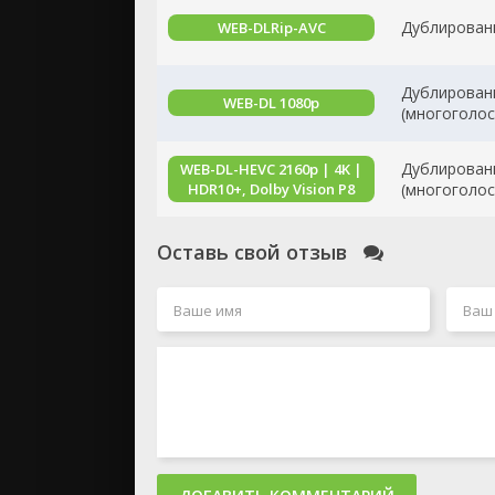
Дублирован
WEB-DLRip-AVC
Дублирован
WEB-DL 1080p
(многоголос
Дублирован
WEB-DL-HEVC 2160p | 4K |
HDR10+, Dolby Vision P8
(многоголос
Оставь свой отзыв