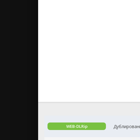
Дублирован
WEB-DLRip