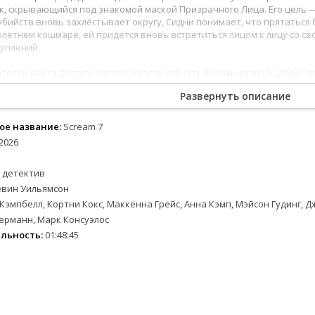
2024
2024
Вестерны
Зарубежные
Семейные
, скрывающийся под знакомой маской Призрачного Лица. Его цель —
2023
2023
Военные
Спорт
убийств вновь захлёстывает округу, Сидни понимает, что прятаться
олетнем кошмаре, ей придётся вновь встретиться лицом к лицу со сво
2022
2022
Документальные
Триллеры
уплений.
2021
2021
Детективы
Ужасы
телей сайта доступна возможность скачать фильм «Крик 7» (2026) ч
2020
2020
Драмы
Фантастика
ррор-франшизы, где старые тайны переплетаются с новыми угрозами
Исторические
Фэнтези
Развернуть описание
вин Уильямсон возвращает «Крик» к его корням — сочетая фирменн
ороты. «Крик 7» — это не просто очередная часть, а финальный ак
е
Комедии
Новинки кино
 тот, кто сумеет смотреть страху в глаза.
ое название:
Scream 7
Скоро на сайте
2026
ые
 детектив
евин Уильямсон
Кэмпбелл, Кортни Кокс, Маккенна Грейс, Анна Кэмп, Мэйсон Гудинг, 
Германн, Марк Консуэлос
льность:
01:48:45