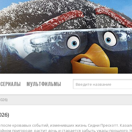
СЕРИАЛЫ
МУЛЬТФИЛЬМЫ
2026)
Криминал
026)
2026
2026
Биографические
Российские
Мелодрамы
2025
2025
Боевики
СССР
Приключения
после кровавых событий, изменивших жизнь Сидни Прескотт. Казало
ойном пригороде, растит дочь и старается забыть ужасы прошлого. Н