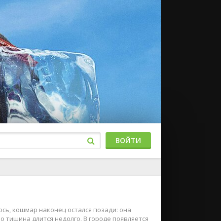
ВОЙТИ
сь, кошмар наконец остался позади: она
о тишина длится недолго. В городе появляется