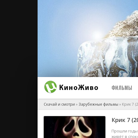
ФИЛЬМЫ
Скачай и смотри
»
Зарубежные фильмы
» Крик 7 (
Крик 7 (2
2026
2025
Прошли годы 
живёт в спок