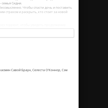
 семья Сидни.
 бессмысленно. Чтобы спасти дочь и поставить
им страхом и раскрыть, кто стоит за новой
ерез торрент, чтобы увидеть продолжение
, а страх становится наследием.
ое напряжение, мета-иронию и неожиданные
т борьбы между прошлым и настоящим, где
Джасмин Савой Браун, Селеста О'Коннор, Сэм