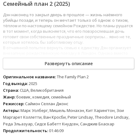
Семейный план 2 (2025)
Дэн наконец-то закрыл дверь в прошлое — жизнь наёмного
убийцы позади, и теперь он мечтает только об одном: о тихом,
тёплом и по-настоящему семейном Рождестве. Но планы рушатся
в тот момент, когда выясняется, что его повзрослевшая дочь
готовит свои собственные праздничные сюрпризы… явно не те,
которые хотелось бы заботливому отцу.
В отчаянной попытке вернуть семью к единству Дэн организует
внезапную рождественскую поездку в Лондон. Однако вместо
уютных прогулок по украшенным улочкам их ждёт совсем иное
Развернуть описание
приключение — кто-то выходит на след Дэна, и мирное
путешествие превращается в охоту. Старые враги, неожиданные
союзники, опасности за каждым поворотом и неизменный
Оригинальное название:
The Family Plan 2
семейный хаос.
Год выхода:
2025
Страна:
США, Великобритания
Для пользователей сайта доступна возможность скачать фильм
Жанр:
боевик, комедия, семейный
«Семейный план 2» (2025) через торрент в хорошем качестве,
чтобы увидеть, сможет ли Дэн защитить своих близких и
Режиссер:
Саймон Селлан Джонс
сохранить главное — семью — когда прошлое снова стучит в
Актеры:
Марк Уолберг, Мишель Монахэн, Кит Харингтон, Зои
дверь.
Маргарет Коллетти, Ван Кросби, Peter Lindsay, Theodore Lindsay,
Реда Эльазуар, Сидсе Бабетт Кнудсен, Санджив Бхаскар
Продолжительность:
01:46:09