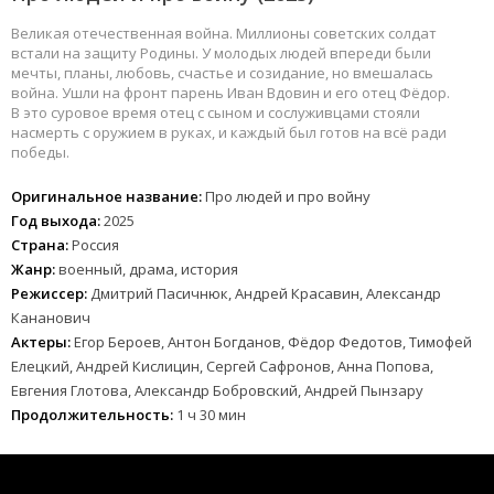
Великая отечественная война. Миллионы советских солдат
встали на защиту Родины. У молодых людей впереди были
мечты, планы, любовь, счастье и созидание, но вмешалась
война. Ушли на фронт парень Иван Вдовин и его отец Фёдор.
В это суровое время отец с сыном и сослуживцами стояли
насмерть с оружием в руках, и каждый был готов на всё ради
победы.
Оригинальное название:
Про людей и про войну
Год выхода:
2025
Страна:
Россия
Жанр:
военный, драма, история
Режиссер:
Дмитрий Пасичнюк, Андрей Красавин, Александр
Кананович
Актеры:
Егор Бероев, Антон Богданов, Фёдор Федотов, Тимофей
Елецкий, Андрей Кислицин, Сергей Сафронов, Анна Попова,
Евгения Глотова, Александр Бобровский, Андрей Пынзару
Продолжительность:
1 ч 30 мин