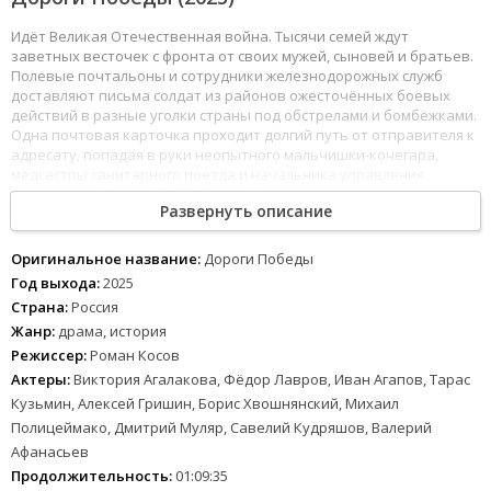
Идёт Великая Отечественная война. Тысячи семей ждут
заветных весточек с фронта от своих мужей, сыновей и братьев.
Полевые почтальоны и сотрудники железнодорожных служб
доставляют письма солдат из районов ожесточённых боевых
действий в разные уголки страны под обстрелами и бомбёжками.
Одна почтовая карточка проходит долгий путь от отправителя к
адресату, попадая в руки неопытного мальчишки-кочегара,
медсестры санитарного поезда и начальника управления
военных сообщений РККА. Каждый из них героически сражается
Развернуть описание
на своём участке фронта, пытаясь любой ценой приблизить
долгожданную Победу.
Оригинальное название:
Дороги Победы
Год выхода:
2025
Страна:
Россия
Жанр:
драма, история
Режиссер:
Роман Косов
Актеры:
Виктория Агалакова, Фёдор Лавров, Иван Агапов, Тарас
Кузьмин, Алексей Гришин, Борис Хвошнянский, Михаил
Полицеймако, Дмитрий Муляр, Савелий Кудряшов, Валерий
Афанасьев
Продолжительность:
01:09:35