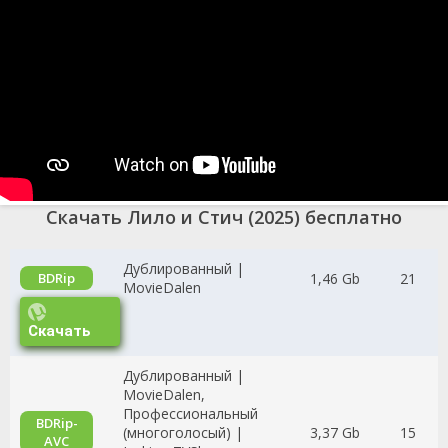
Скачать Лило и Стич (2025) бесплатно
Дублированный |
1,46 Gb
21
BDRip
MovieDalen
Скачать
Дублированный |
MovieDalen,
Профессиональный
BDRip-
(многоголосый) |
3,37 Gb
15
AVC