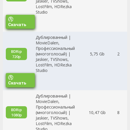
Jaskier, TVShows,
LostFilm, HDRezka
Studio
Скачать
Дублированный |
MovieDalen,
Профессиональный
BDRip
(многоголосый) |
5,75 Gb
2
720p
Jaskier, TVShows,
LostFilm, HDRezka
Studio
Скачать
Дублированный |
MovieDalen,
Профессиональный
BDRip
(многоголосый) |
10,47 Gb
8
1080p
Jaskier, TVShows,
LostFilm, HDRezka
Studio