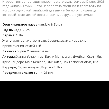
Игровая интерпретация классического мультфильма Disney 2002
года «Лило и Стич» — это невероятно смешная и трогательная
история одинокой гавайской девушки и беглого пришельца,
который помогает ей восстановить разрушенную семью.
Оригинальное название:
Lilo & Stitch
Год выхода:
2025
Страна:
США
Жанр:
фантастика, фэнтези, боевик, драма, комедия,
приключения, семейный
Режиссер:
Дин Флейшер-Кэмп
Актеры:
Ханна Уоддингэм, Билли Магнуссен, Джейсон Скотт Ли,
Крис Сандерс, Maia Kealoha, Эми Хилл, Зак Галифианакис, Тиа
Каррере, Сидни Агудонг, Кортни Б. Вэнс
Продолжительность:
1 ч 25 мин