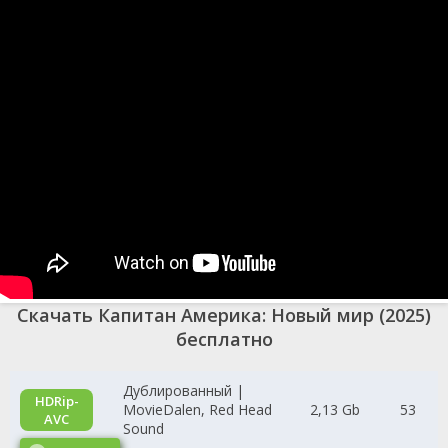
визуальных эффектов и сюжета, полного неожиданных
поворотов, "Капитан Америка: Новый мир" обещает стать одним
из самых ярких фильмов в кинематографической вселенной
Marvel. Это история о героизме, ответственности и том, что
значит быть настоящим лидером в сложные времена.
Скачать Капитан Америка: Новый мир (2025)
бесплатно
Дублированный |
HDRip-
MovieDalen, Red Head
2,13 Gb
53
AVC
Sound