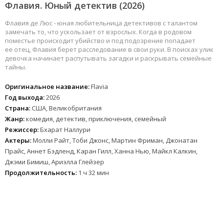
Флавия. Юный детектив (2026)
Флавия де Люс - юная любительница детективов с талантом
замечать то, что ускользает от взрослых. Когда в родовом
поместье происходит убийство и под подозрение попадает
ее отец, Флавия берет расследование в свои руки. В поисках улик
девочка начинает распутывать загадки и раскрывать семейные
тайны.
Оригинальное название:
Flavia
Год выхода:
2026
Страна:
США, Великобритания
Жанр:
комедия, детектив, приключения, семейный
Режиссер:
Бхарат Наллури
Актеры:
Молли Райт, Тоби Джонс, Мартин Фриман, Джонатан
Прайс, Аннет Бэдленд, Каран Гилл, Ханна Нью, Майкл Калкин,
Джэми Бимиш, Ариэлла Глейзер
Продолжительность:
1 ч 32 мин