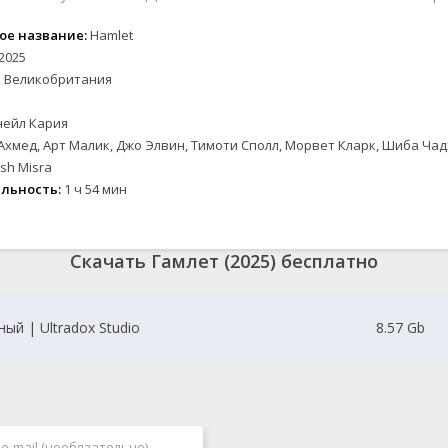
2024
2024
Вестерны
Зарубежные
Семейные
2023
2023
Военные
Спорт
ое название:
Hamlet
2022
2022
Документальные
Триллеры
2025
 Великобритания
2021
2021
Детективы
Ужасы
2020
2020
Драмы
Фантастика
нейл Кария
Исторические
Фэнтези
Ахмед, Арт Малик, Джо Элвин, Тимоти Сполл, Морвет Кларк, Шиба Чад
е
Комедии
Новинки кино
sh Misra
Скоро на сайте
льность:
1 ч 54 мин
ые
Скачать Гамлет (2025) бесплатно
ый | Ultradox Studio
8.57 Gb