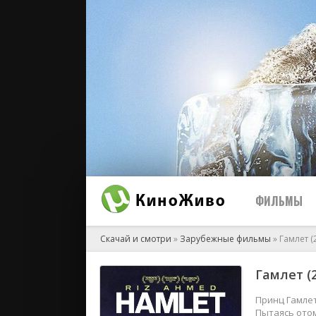
ФИЛЬМЫ
Скачай и смотри
»
Зарубежные фильмы
» Гамлет (
Гамлет (
2026
2025
Принц Гамлет
Пытаясь отом