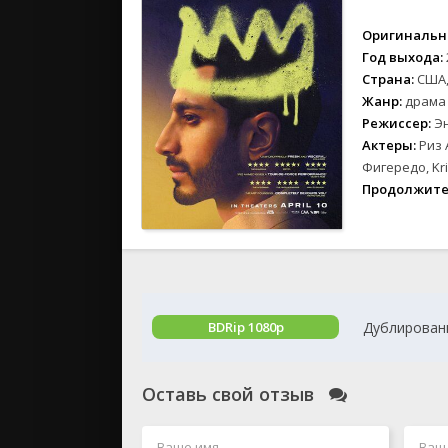
2024
2023
Оригинальн
2022
Год выхода:
Страна:
США,
2021
Жанр:
драма
2020
Режиссер:
Э
Актеры:
Риз 
Российски
Фигередо, Kri
СССР
Продолжите
Зарубежн
Дублированн
BDRip 1080p
Оставь свой отзыв