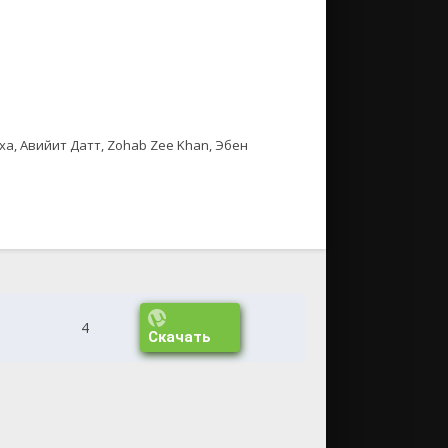
ха, Авийит Датт, Zohab Zee Khan, Эбен
4
Скачать