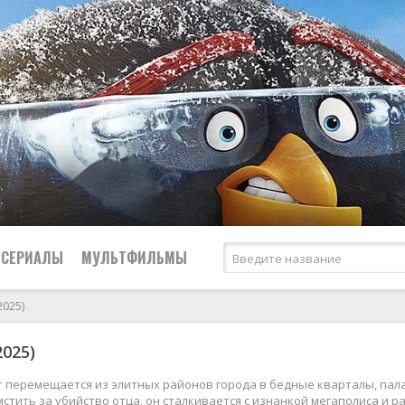
СЕРИАЛЫ
МУЛЬТФИЛЬМЫ
2025)
Криминал
2025)
2026
2026
Биографические
Российские
Мелодрамы
2025
2025
Боевики
СССР
Приключения
 перемещается из элитных районов города в бедные кварталы, пал
стить за убийство отца, он сталкивается с изнанкой мегаполиса и 