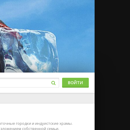
ВОЙТИ
аточные городки и индуистские храмы.
разложением собственной семьи.