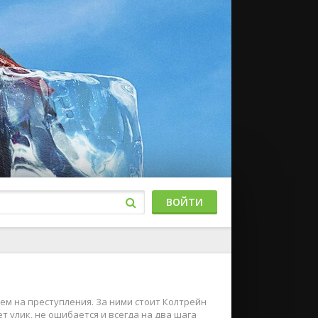
ВОЙТИ
ем на преступления. За ними стоит Колтрейн
 улик, не ошибается и всегда на два шага