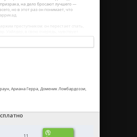
о призрака, на дело бросают лучшего —
его, но в этот раз он понимает, что
баррикад.
ержим преступником: он перестает спать,
р. Уайлдер, в свою очередь, чувствует
 игру, подбрасывая ему личные загадки и
зни. Когда ставки взлетают до предела,
о тот, кто готов окончательно переступить
Браун, Ариана Герра, Доменик Ломбардоззи,
бесплатно
11