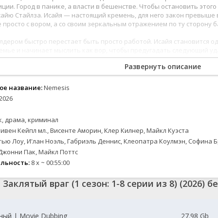
2024
2024
Вестерны
Зарубежные
Семейные
ции. Город в панике, а власти в бешенстве. Чтобы остановить этог
2023
2023
Военные
Спорт
айю Стайлза. Исайя — настоящий кремень, для него закон превыше вс
е просто с вором, а со своим зеркальным отражением по ту сторону 
2022
2022
Документальные
Триллеры
2021
2021
Детективы
Ужасы
лдером быстро перестает быть просто работой. Исайя становится од
емье и начинает мыслить как вор, чтобы предугадать следующий уда
2020
2020
Драмы
Фантастика
ротивника и начинает вести с детективом опасную психологическую
Исторические
Фэнтези
Развернуть описание
 противостояние выжигает обоих изнутри, разрушая их карьеры и жи
сно: в этой дуэли не будет привычных победителей, а выживет тольк
е
Комедии
Новинки кино
ое название:
Nemesis
Скоро на сайте
2026
ые
, драма, криминал
ивен Кейпл мл., Висенте Аморин, Клер Килнер, Майкл Куэста
ью Лоу, И'лан Ноэль, Габриэль Деннис, Клеопатра Коулмэн, Софина 
Джонни Пак, Майкл Поттс
льность:
8 x ~ 00:55:00
Заклятый враг (1 сезон: 1-8 серии из 8) (2026) 
ый | Movie Dubbing
27.98 Gb