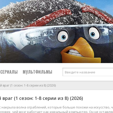
СЕРИАЛЫ
МУЛЬТФИЛЬМЫ
 враг (1 сезон: 1-8 серии из 8) (2026)
Криминал
враг (1 сезон: 1-8 серии из 8) (2026)
2026
2026
Биографические
Российские
Мелодрамы
2025
2025
Боевики
СССР
Приключения
 накрыла волна ограблений, которые больше похожи на искусство, ч
ловек, чей мозг работает как идеальный компьютер. Он не оставляет