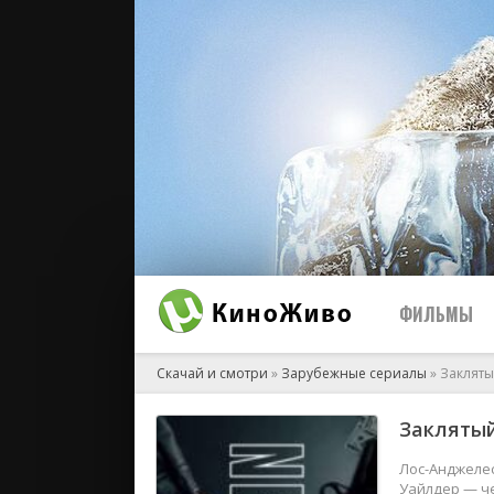
ФИЛЬМЫ
Скачай и смотри
»
Зарубежные сериалы
» Заклятый
Заклятый 
2026
2025
Лос-Анджелес
Уайлдер — че