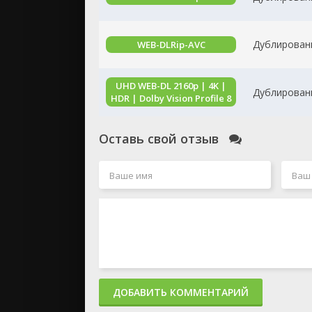
Дублированн
WEB-DLRip-AVC
UHD WEB-DL 2160p | 4K |
Дублированн
HDR | Dolby Vision Profile 8
Оставь свой отзыв
ДОБАВИТЬ КОММЕНТАРИЙ