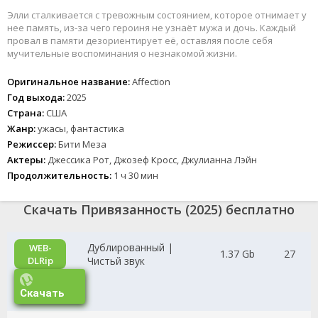
Элли сталкивается с тревожным состоянием, которое отнимает у
нее память, из-за чего героиня не узнаёт мужа и дочь. Каждый
провал в памяти дезориентирует её, оставляя после себя
мучительные воспоминания о незнакомой жизни.
Оригинальное название:
Affection
Год выхода:
2025
Страна:
США
Жанр:
ужасы, фантастика
Режиссер:
Бити Меза
Актеры:
Джессика Рот, Джозеф Кросс, Джулианна Лэйн
Продолжительность:
1 ч 30 мин
Скачать Привязанность (2025) бесплатно
Дублированный |
WEB-
1.37 Gb
27
DLRip
Чистьй звук
Скачать