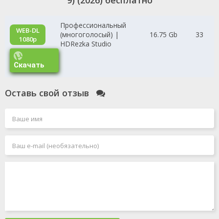
9) (2026) бесплатно
прагматичная, иногда передаёт Декеру дела, которые не могут
быть официально расследованы из-за бюрократии или
Профессиональный
политического давления. И есть Селина — загадочная женщина
WEB-DL
(многоголосый) |
16.75 Gb
33
из прошлого Декера, которая периодически появляется с
1080p
информацией, помощью или новыми загадками; её мотивы
HDRezka Studio
неясны, и Декер не знает, доверять ей или бояться. Каждый
эпизод — это новое дело: от расследования незаконного сброса
Скачать
токсичных отходов в Эверглейдс до раскрытия схемы
браконьерства редких видов; от разоблачения
коррумпированных застройщиков до спасения людей, втянутых
Оставь свой отзыв
в опасные игры флоридской мафии. Декер использует свой
фотографический глаз, чтобы замечать детали, которые другие
пропускают, и свою одержимость справедливостью, чтобы
доводить дела до конца, даже когда это ставит под угрозу его
жизнь. Сериал сочетает процедурный детектив с элементами
боевика, чёрной комедии (абсурдность некоторых ситуаций и
персонажей Флориды) и драмы об искуплении, исследуя темы
второго шанса, коррупции, экологического разрушения и вопрос:
может ли человек, который однажды сломался, собрать себя
заново и найти новый смысл?