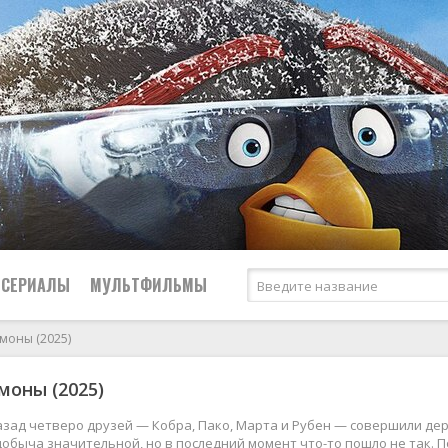
СЕРИАЛЫ
МУЛЬТФИЛЬМЫ
емоны (2025)
Криминал
моны (2025)
2026
2026
Биографические
Российские
Мелодрамы
2025
2025
Боевики
СССР
Приключения
азад четверо друзей — Кобра, Пако, Марта и Рубен — совершили де
обыча значительной, но в последний момент что-то пошло не так. По