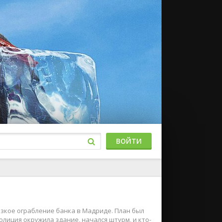
ВОЙТИ
рзкое ограбление банка в Мадриде. План был
лиция окружила здание, начался штурм, и кто-