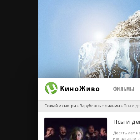
ФИЛЬМЫ
Скачай и смотри
»
Зарубежные фильмы
» Псы и д
Псы и де
2026
2025
Десять лет н
идеальным, д