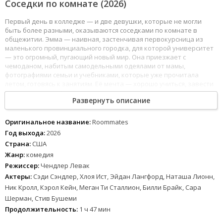
Соседки по комнате (2026)
Первый день в колледже — и две девушки, которые не могли
быть более разными, оказываются соседками по комнате в
общежитии. Эмма — наивная, застенчивая первокурсница из
маленького провинциального городка, для которой университет
— это огромный, пугающий новый мир. Она приезжает с
чемоданом, набитым самодельными одеялами от мамы,
фотографиями семьи и учебниками, которые уже прочитала
летом, готовясь к занятиям. Её мечта — хорошо учиться, завести
настоящих друзей и, возможно, впервые влюбиться. Хлоя —
Развернуть описание
полная противоположность: уверенная в себе, стильная девушка
из Лос-Анджелеса, чей Instagram полон тысяч подписчиков, а
гардероб выглядит как съёмочная площадка модного журнала.
Оригинальное название:
Roommates
Она приезжает в колледж не столько ради образования, сколько
Год выхода:
2026
ради «опыта» — вечеринок, связей, развлечений. Учёба для неё
Страна:
США
— досадная формальность, которую можно делегировать или
Жанр:
комедия
минимизировать.
Режиссер:
Чендлер Левак
Первые дни их сосуществования полны неловкости: Эмма
Актеры:
Сэди Сэндлер, Хлоя Ист, Эйдан Лангфорд, Наташа Лионн,
ложится спать в десять, Хлоя возвращается в четыре утра с
Ник Кролл, Кэрол Кейн, Меган Ти Сталлион, Билли Брайк, Сара
вечеринок; Эмма аккуратно раскладывает учебники по полкам,
Шерман, Стив Бушеми
Хлоя превращает свою половину комнаты в хаос из одежды и
косметики; Эмма пытается наладить дружбу, Хлоя воспринимает
Продолжительность:
1 ч 47 мин
её как милую, но скучную деревенщину. Несмотря на различия,