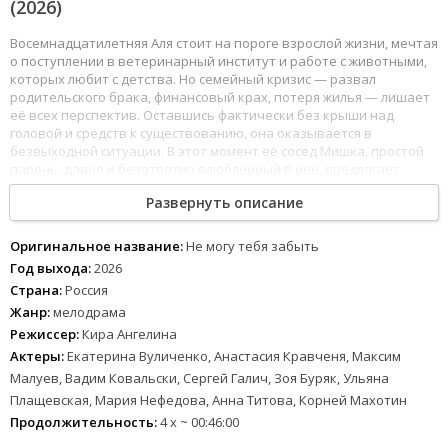
(2026)
Восемнадцатилетняя Аля стоит на пороге взрослой жизни, мечтая
о поступлении в ветеринарный институт и работе с животными,
которых любит с детства. Но семейный кризис — развал
родительского брака, финансовый крах, потеря жилья — лишает
её всех перспектив. Оставшись фактически без крыши над
головой и средств к существованию, она оказывается в
безвыходной ситуации. В этот момент её сосед Мишка, простой
парень, давно и безответно влюблённый в неё, предлагает
отчаянный выход: уехать вместе на дальнюю стройку, где платят
Развернуть описание
хорошие деньги и предоставляют жильё. Аля соглашается не из
любви, а из необходимости и благодарности за протянутую руку
помощи. На стройке, в суровых условиях и далеко от привычной
Оригинальное название:
Не могу тебя забыть
жизни, между ними формируются отношения — сначала
Год выхода:
2026
дружеские, затем всё более близкие. Мишка искренне заботится
Страна:
Россия
о ней, и Аля, тронутая его преданностью, постепенно открывает
Жанр:
мелодрама
сердце, благодарность перерастает в привязанность, а затем и в
настоящую любовь.
Режиссер:
Кира Ангелина
Актеры:
Екатерина Вуличенко, Анастасия Кравченя, Максим
Когда Аля узнаёт о беременности, она видит это как начало
Малуев, Вадим Ковальски, Сергей Галич, Зоя Буряк, Ульяна
новой главы — семьи, которую они создадут вместе. Но
Плащевская, Мария Нефедова, Анна Титова, Корней Махотин
реальность оказывается жёстче: Мишка, столкнувшись с
перспективой отцовства, паникует. Он слишком молод, не готов к
Продолжительность:
4 х ~ 00:46:00
ответственности, боится потерять свободу и возможности. Их