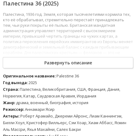
Палестина 36 (2025)
Палестина, 1936 год. Земля, которая тысячелетиями кормила тех,
кто её обрабатывал, стремительно перестаёт принадлежать
тем, чьи руки покрыты её пылью. Британская мандатная
администрация управляет территорией с высокомерием
империи, привыкшей чертить границы на чужих картах, а
политика переселения еврейских иммигрантов из Европы меняет
демографический и земельный баланс с каждым прибывающим
кораблём. Для палестинских крестьян — феллахов — это не
абстрактная геополитика, а вполне конкретная катастрофа:
Развернуть описание
земельные участки, передававшиеся из поколения в поколение,
скупаются, конфискуются, передаются новым владельцам, и
человек, выросший среди оливковых рощ, однажды утром
Оригинальное название:
Palestine 36
обнаруживает, что роща больше не его. Терпение, копившееся
Год выхода:
2025
годами, взрывается Великим арабским восстанием: крестьяне
Страна:
Палестина, Великобритания, США, Франция, Дания,
берутся за оружие — старые ружья, ножи, камни — против
Норвегия, Катар, Саудовская Аравия, Иордания
лучшей армии мира. Холмы Галилеи и улицы Яффы превращаются
в поле боя, где босоногие земледельцы бросают вызов
Жанр:
драма, военный, биография, история
колониальной машине, зная, что шансы ничтожны, но молчание
Режиссер:
Аннамари Ясир
— невыносимо.
Актеры:
Роберт Арамайо, Джереми Айронс, Лиам Каннингэм,
Билли Хоул, Кристофер Вилльерс, Сэм Хоар, Хиам Аббасс, Ясмин
В этом водовороте — молодой фермер Юсуф, человек, чьи корни
уходят в землю так же глубоко, как корни старого оливкового
Аль Массри, Яхья Махайни, Салех Бакри
дерева на его участке. Он знает каждую борозду, каждый