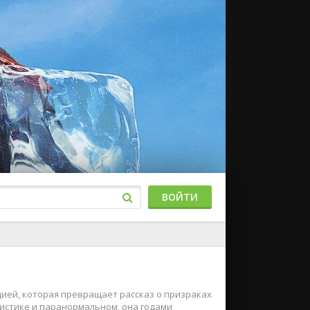
ВОЙТИ
цией, которая превращает рассказ о призраках
мистике и паранормальном, она годами