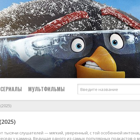
СЕРИАЛЫ
МУЛЬТФИЛЬМЫ
(2025)
Криминал
(2025)
2026
2026
Биографические
Российские
Мелодрамы
2025
2025
Боевики
СССР
Приключения
ют тысячи слушателей — мягкий, уверенный, с той особенной интона
еседу у камина. Ведущая одного из самых популярных подкастов о 