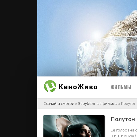
ФИЛЬМЫ
Скачай и смотри
»
Зарубежные фильмы
» Полутон 
Полутон 
2026
2025
Её голос зна
в интимную б