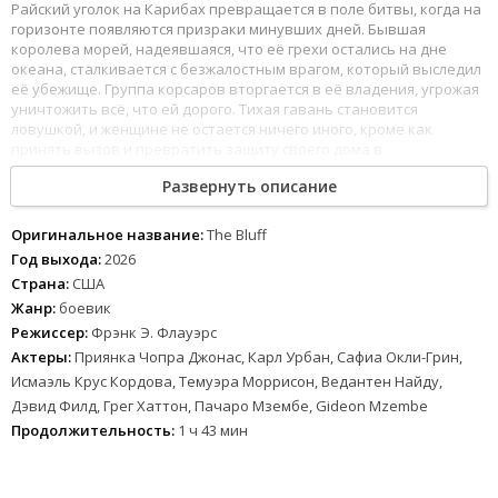
Райский уголок на Карибах превращается в поле битвы, когда на
горизонте появляются призраки минувших дней. Бывшая
королева морей, надеявшаяся, что её грехи остались на дне
океана, сталкивается с безжалостным врагом, который выследил
её убежище. Группа корсаров вторгается в её владения, угрожая
уничтожить всё, что ей дорого. Тихая гавань становится
ловушкой, и женщине не остается ничего иного, кроме как
принять вызов и превратить защиту своего дома в
показательную казнь для непрошеных гостей.
Развернуть описание
Фильм демонстрирует яростную трансформацию героини: из
хранительницы очага она вновь превращается в легенду
Оригинальное название:
The Bluff
преступного мира, чтобы выжить. Используя знание местности,
Год выхода:
2026
хитрость и грубую силу, она начинает охоту на охотников. Это
Страна:
США
история о том, что от прошлого невозможно убежать, но его
Жанр:
боевик
можно победить, если ты готова пойти до конца ради спасения
тех, кого любишь. Зрителя ждет напряженный экшен, где ставки
Режиссер:
Фрэнк Э. Флауэрс
высоки как никогда, а цена поражения — смерть всей семьи.
Актеры:
Приянка Чопра Джонас, Карл Урбан, Сафиа Окли-Грин,
Исмаэль Крус Кордова, Темуэра Моррисон, Ведантен Найду,
Дэвид Филд, Грег Хаттон, Пачаро Мзембе, Gideon Mzembe
Продолжительность:
1 ч 43 мин