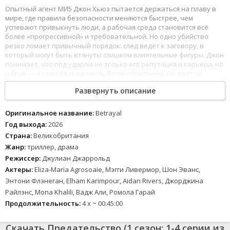
Опытный агент МИ5 Джон Хьюз пытается держаться на плаву в
мире, где правила безопасности меняются быстрее, чем
успевают привыкнуть люди, а рабочая среда становится всё
более «прогрессивной» и требовательной. Но одно убийство
резко ломает привычный порядок: след ведёт к заговору, в
который могут быть втянуты слишком влиятельные фигуры. Джон
понимает, что под ударом не только его репутация и карьера, но
и брак — и сама безопасность Великобритании. Он идёт по
тонкому льду, собирая правду по кусочкам, пока вокруг растёт
Развернуть описание
давление и враги становятся ближе. Но что, если угроза уже
внутри — и доверять нельзя никому?
Оригинальное название:
Betrayal
Год выхода:
2026
Страна:
Великобритания
Жанр:
триллер, драма
Режиссер:
Джулиан Джаррольд
Актеры:
Eliza-Maria Agrosoaie, Мэгги Ливермор, Шон Эванс,
Энтони Флэнеган, Elham Karimpour, Aidan Rivers, Джорджина
Райлэнс, Mona Khalili, Вадж Али, Ромола Гарай
Продолжительность:
4 x ~ 00:45:00
Скачать Предательство (1 сезон: 1-4 серии из