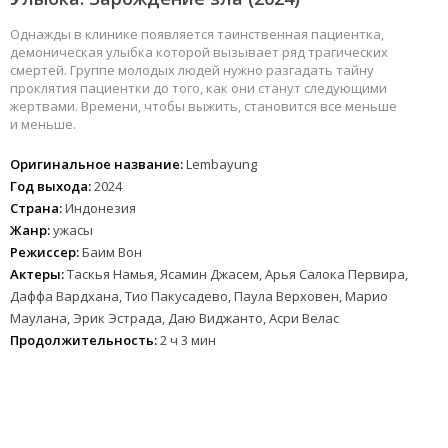
Однажды в клинике появляется таинственная пациентка,
демоническая улыбка которой вызывает ряд трагических
смертей. Группе молодых людей нужно разгадать тайну
проклятия пациентки до того, как они станут следующими
жертвами. Времени, чтобы выжить, становится все меньше
и меньше.
Оригинальное название:
Lembayung
Год выхода:
2024
Страна:
Индонезия
Жанр:
ужасы
Режиссер:
Баим Вон
Актеры:
Таскья Намья, Ясамин Джасем, Арья Салока Первира,
Даффа Вардхана, Тио Пакусадево, Паула Верховен, Марио
Маулана, Эрик Эстрада, Даю Виджанто, Асри Велас
Продолжительность:
2 ч 3 мин