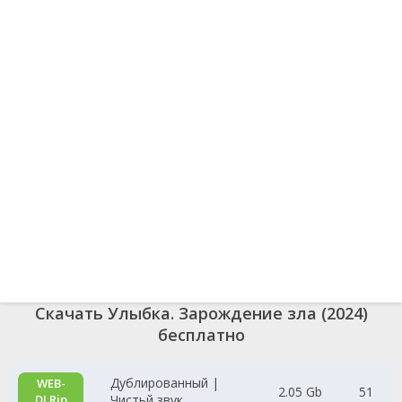
Скачать Улыбка. Зарождение зла (2024)
бесплатно
Дублированный |
WEB-
2.05 Gb
51
DLRip
Чистьй звук