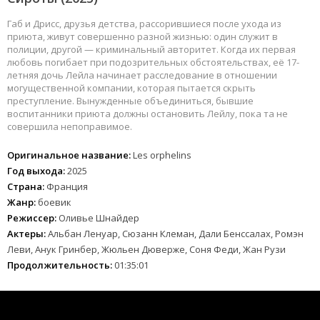
Габ и Дрисc, друзья детства, рассорившиеся после ухода из
приюта, живут совершенно разной жизнью: один служит в
полиции, другой — криминальный авторитет. Когда их первая
любовь погибает при подозрительных обстоятельствах, её 17-
летняя дочь Лейла начинает расследование в отношении
могущественной компании, которая пытается скрыть
преступление. Вынужденные объединиться, бывшие
воспитанники приюта должны остановить Лейлу, пока та не
совершила непоправимое.
Оригинальное название:
Les orphelins
Год выхода:
2025
Страна:
Франция
Жанр:
боевик
Режиссер:
Оливье Шнайдер
Актеры:
Альбан Ленуар, Сюзанн Клеман, Дали Бенссалах, Ромэн
Леви, Анук Гринбер, Жюльен Дюверже, Соня Феди, Жан Рузи
Продолжительность:
01:35:01