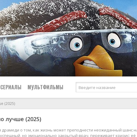
СЕРИАЛЫ
МУЛЬТФИЛЬМЫ
е (2025)
Криминал
о лучше (2025)
2026
2026
Биографические
Российские
Мелодрамы
2025
2025
Боевики
СССР
Приключения
я драмеди о том, как жизнь может преподнести неожиданный шанс н
 успешный, но эмоционально закрытый врач, переживает кризис: её