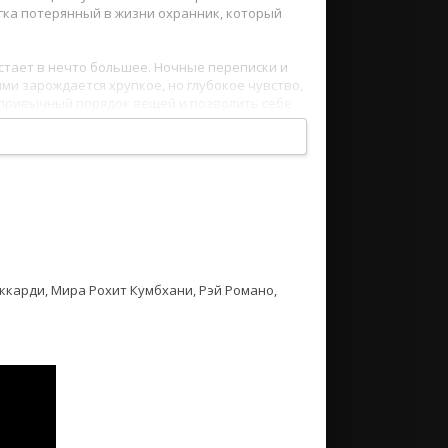
егка потерянный в жизни охранник, который
стает в нечто большее. Ночные переписки и
ми зарождается хрупкое, но глубокое чувство,
ь привычный порядок вещей и позволить себе
 о втором шансе и о том, что иногда самое
ккарди, Мира Рохит Кумбхани, Рэй Романо,