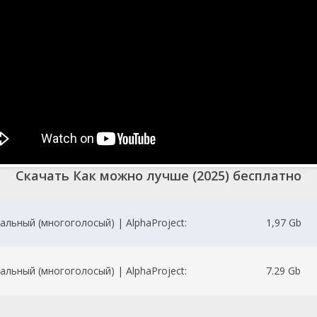
Скачать Как можно лучше (2025) бесплатно
льный (многоголосый) | AlphaProject:
1,97 Gb
льный (многоголосый) | AlphaProject:
7.29 Gb