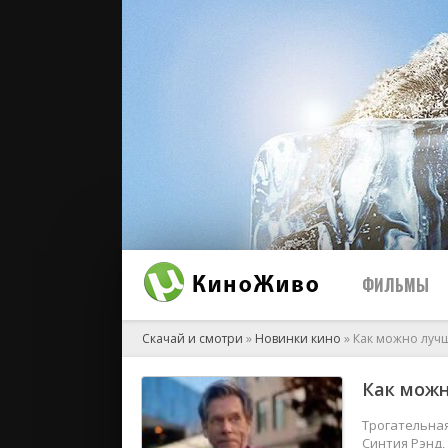
ФИЛЬМЫ
Скачай и смотри
»
Новинки кино
» Как можно лучш
Как можн
2026
2025
Трогательна
Синтия Рэнд,