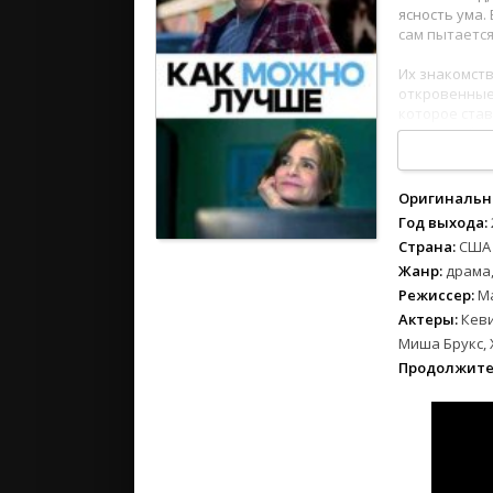
2024
ясность ума.
2023
сам пытается
2022
Их знакомств
2021
откровенные 
которое став
2020
новую любовь
лучшее, что 
Российски
Оригинальн
СССР
Год выхода:
Зарубежн
Страна:
США
Жанр:
драма
Режиссер:
М
Актеры:
Кеви
Миша Брукс, 
Продолжите