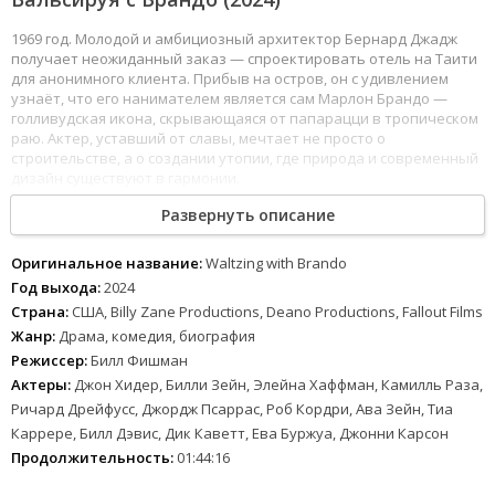
1969 год. Молодой и амбициозный архитектор Бернард Джадж
получает неожиданный заказ — спроектировать отель на Таити
для анонимного клиента. Прибыв на остров, он с удивлением
узнаёт, что его нанимателем является сам Марлон Брандо —
голливудская икона, скрывающаяся от папарацци в тропическом
раю. Актер, уставший от славы, мечтает не просто о
строительстве, а о создании утопии, где природа и современный
дизайн существуют в гармонии.
Развернуть описание
Их профессиональные отношения быстро перерастают в
глубокую дружбу. Брандо открывает Берни магию Таити, а тот,
вдохновлённый гением актёра, разрабатывает проект
Оригинальное название:
Waltzing with Brando
инновационного экокурорта на соседнем атолле. Однако райская
Год выхода:
2024
идиллия сталкивается с суровой реальностью: против проекта
Страна:
США, Billy Zane Productions, Deano Productions, Fallout Films
выступают местные чиновники, а эксцентричное поведение
Жанр:
Драма, комедия, биография
Брандо то и дело ставит под угрозу финансирование. Берни
предстоит не только воплотить в жизнь смелую архитектурную
Режиссер:
Билл Фишман
фантазию, но и научиться вальсировать с непредсказуемым
Актеры:
Джон Хидер, Билли Зейн, Элейна Хаффман, Камилль Раза,
гением, чьи причуды оказываются испытанием для их дружбы.
Ричард Дрейфусс, Джордж Псаррас, Роб Кордри, Ава Зейн, Тиа
Каррере, Билл Дэвис, Дик Каветт, Ева Буржуа, Джонни Карсон
Продолжительность:
01:44:16