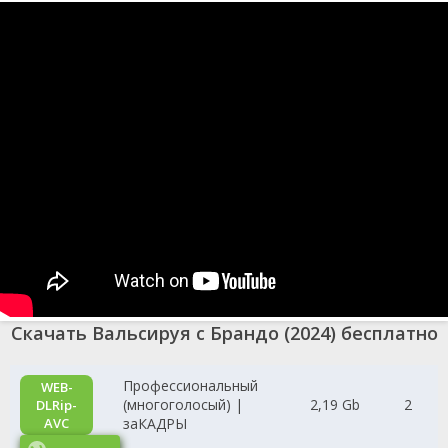
Скачать Вальсируя с Брандо (2024) бесплатно
Профессиональный
WEB-
(многоголосый) |
2,19 Gb
2
DLRip-
AVC
заКАДРЫ