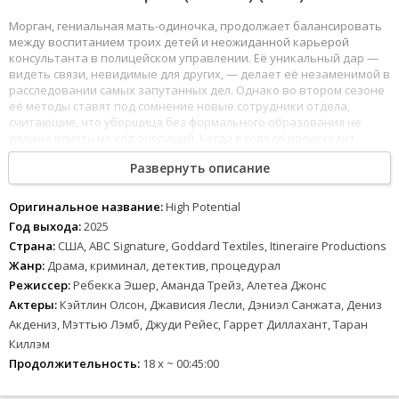
Морган, гениальная мать-одиночка, продолжает балансировать
между воспитанием троих детей и неожиданной карьерой
консультанта в полицейском управлении. Её уникальный дар —
видеть связи, невидимые для других, — делает её незаменимой в
расследовании самых запутанных дел. Однако во втором сезоне
её методы ставят под сомнение новые сотрудники отдела,
считающие, что уборщица без формального образования не
должна влиять на ход операций. Когда в городе происходит
серия ритуальных убийств, Морган оказывается единственной,
Развернуть описание
кто замечает связь между жертвами, уходящую корнями в
прошлое города.
Оригинальное название:
High Potential
Параллельно ей приходится справляться с личными вызовами:
Год выхода:
2025
старшая дочь-подросток вступает в конфликт с матерью из-за её
Страна:
США, ABC Signature, Goddard Textiles, Itineraire Productions
опасной работы, а бывший муж внезапно возвращается,
Жанр:
Драма, криминал, детектив, процедурал
претендуя на опеку над детьми. С помощью напарника
детектива Эмиля Морган не только распутывает преступления,
Режиссер:
Ребекка Эшер, Аманда Трейз, Алетеа Джонс
но и учится отстаивать своё место в мире, где статус часто
Актеры:
Кэйтлин Олсон, Джависия Лесли, Дэниэл Санжата, Дениз
значит больше, чем способности. Ей предстоит доказать, что её
Акдениз, Мэттью Лэмб, Джуди Рейес, Гаррет Диллахант, Таран
потенциал — не случайность, а сила, способная изменить
Киллэм
систему.
Продолжительность:
18 x ~ 00:45:00