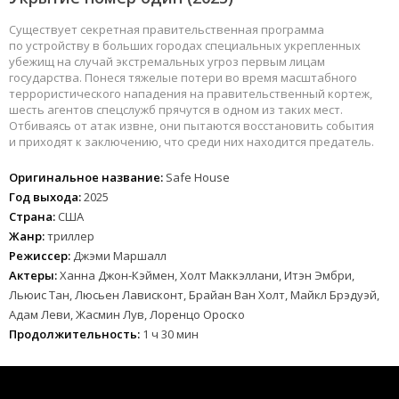
Существует секретная правительственная программа
по устройству в больших городах специальных укрепленных
убежищ на случай экстремальных угроз первым лицам
государства. Понеся тяжелые потери во время масштабного
террористического нападения на правительственный кортеж,
шесть агентов спецслужб прячутся в одном из таких мест.
Отбиваясь от атак извне, они пытаются восстановить события
и приходят к заключению, что среди них находится предатель.
Оригинальное название:
Safe House
Год выхода:
2025
Страна:
США
Жанр:
триллер
Режиссер:
Джэми Маршалл
Актеры:
Ханна Джон-Кэймен, Холт Маккэллани, Итэн Эмбри,
Льюис Тан, Люсьен Лависконт, Брайан Ван Холт, Майкл Брэдуэй,
Адам Леви, Жасмин Лув, Лоренцо Ороско
Продолжительность:
1 ч 30 мин