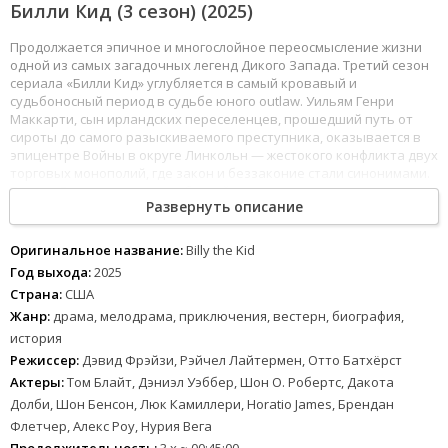
Билли Кид (3 сезон) (2025)
Продолжается эпичное и многослойное переосмысление жизни
одной из самых загадочных легенд Дикого Запада. Третий сезон
сериала «Билли Кид» углубляется в самый кровавый и
судьбоносный период в судьбе юного outlaw. Уильям Генри
Маккарти, сын ирландских переселенцев, прошедший путь от
сироты до самого разыскиваемого преступника, оказывается в
эпицентре Войны в округе Линкольн — жестокого конфликта двух
торговых монополий, где закон и беззаконие стали синонимами.
Теперь Билли — не просто беглый вор, а пешка и одновременно
Развернуть описание
игрок в смертельной игре взрослых мужчин, где ставкой являются
деньги, власть и сама жизнь.
Оригинальное название:
Billy the Kid
Однако за громкой славой бесстрашного стрелка и грозного
Год выхода:
2025
бандита скрывается сложная личность, разрываемая между
Страна:
США
жаждой свободы и тяжестью своего выбора. Создатели сериала
Жанр:
драма, мелодрама, приключения, вестерн, биография,
мастерски балансируют на стыке масштабных приключенческих
баталий и интимной драмы человека, пытающегося выжить в
история
мире, где у него нет ни семьи, ни дома. Новые серии обещают
Режиссер:
Дэвид Фрэйзи, Рэйчел Лайтермен, Отто Батхёрст
раскрыть еще больше деталей о его непростых отношениях с
Актеры:
Том Блайт, Дэниэл Уэббер, Шон О. Робертс, Дакота
наставником Джоном Макки, показать судьбоносные повороты и
Долби, Шон Бенсон, Люк Камиллери, Horatio James, Брендан
трудные союзы, которые навсегда впишут имя Билли Кида в
учебники истории и народный фольклор.
Флетчер, Алекс Роу, Нурия Вега