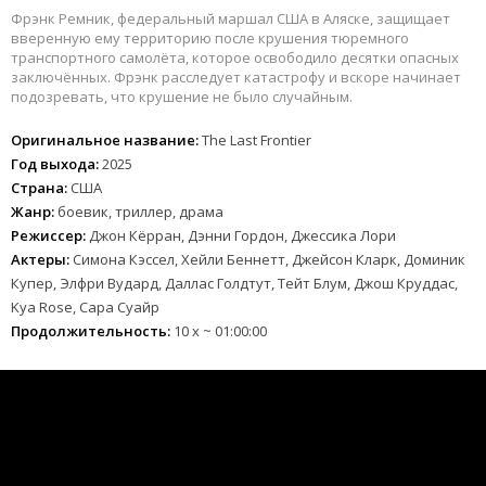
Фрэнк Ремник, федеральный маршал США в Аляске, защищает
вверенную ему территорию после крушения тюремного
транспортного самолёта, которое освободило десятки опасных
заключённых. Фрэнк расследует катастрофу и вскоре начинает
подозревать, что крушение не было случайным.
Оригинальное название:
The Last Frontier
Год выхода:
2025
Страна:
США
Жанр:
боевик, триллер, драма
Режиссер:
Джон Кёрран, Дэнни Гордон, Джессика Лори
Актеры:
Симона Кэссел, Хейли Беннетт, Джейсон Кларк, Доминик
Купер, Элфри Вудард, Даллас Голдтут, Тейт Блум, Джош Круддас,
Kya Rose, Сара Суайр
Продолжительность:
10 х ~ 01:00:00