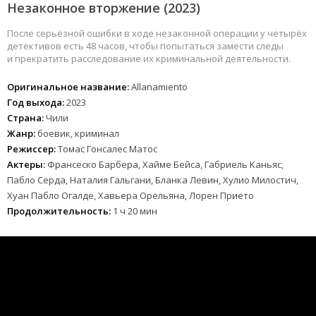
Незаконное вторжение (2023)
После серьёзной ошибки в ходе незаконной операции у четырёх
детективов есть 48 часов, чтобы попытаться замести следы
и прекратить расследование их криминальной деятельности.
Оригинальное название:
Allanamiento
Год выхода:
2023
Страна:
Чили
Жанр:
боевик, криминал
Режиссер:
Томас Гонсалес Матос
Актеры:
Франсеско Барбера, Хайме Бейса, Габриель Каньяс,
Пабло Серда, Наталия Гальгани, Бланка Левин, Хулио Милостич,
Хуан Пабло Огалде, Хавьера Орельяна, Лорен Прието
Продолжительность:
1 ч 20 мин