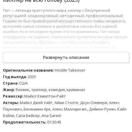
Пит — легенда преступного мира, киллер с безупречной
репутацией: хладнокровный, методичный, профессиональный.
Годами он был правой рукой могущественного главы синдиката,
выполняя самые сложные и деликатные заказы без единой
ошибки. Но в последнее время что-то изменилось. Пит начал
опаздывать на задания, отвлекаться, проявлять нехарактерную
эмоциональность. Причина — он тайно начал посещать
собрания анонимных трудоголиков, осознав, что его жизнь
полностью поглощена работой (пусть и весьма специфической), и
Развернуть описание
он потерял связь с реальностью, отношениями, человечностью.
Терапевтическая группа учит его устанавливать границы,
говорить «нет», находить баланс между работой и личной
Оригинальное название:
Hostile Takeover
жизнью — советы, которые применительно к профессии
Год выхода:
2025
наёмного убийцы звучат абсурдно и комично. Пит пытается
Страна:
США
совмещать: днём убивает по контракту, вечером сидит в кругу
Жанр:
боевик, триллер, комедия, криминал
таких же «зависимых от работы» людей, делясь переживаниями
(разумеется, не называя истинной профессии).
Режиссер:
Майкл Хэмилтон-Райт
Актеры:
Майкл Джей Уайт, Айми Столте, Доун Оливери, Алекс
Босс синдиката, заметив изменения в поведении своего лучшего
Паунович, Бенжамин Арк, Алекс Маллари мл., Дэймон Рунян, Кайл
киллера, начинает подозревать, что Пит либо потерял хватку,
Бэйли, Сала Бейкер, Ana Sarem
либо, что ещё хуже, планирует предательство или уход. Чтобы
проверить его преданность и профессионализм, босс устраивает
Продолжительность:
01:30:45
жестокий тест: нанимает группу самых опасных и безжалостных