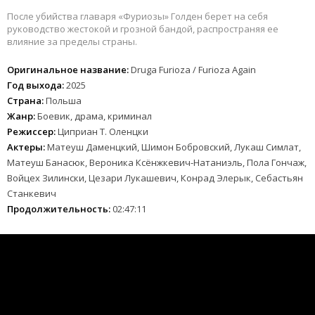
После убийства главаря «Фуриозы» Голден берет на себя
руководство жестокой и грозной бандой, распространяя ее
влияние за пределы страны.
Оригинальное название:
Druga Furioza / Furioza Again
Год выхода:
2025
Страна:
Польша
Жанр:
Боевик, драма, криминал
Режиссер:
Циприан Т. Оленцки
Актеры:
Матеуш Даменцкий, Шимон Бобровский, Лукаш Симлат,
Матеуш Банасюк, Вероника Ксёнжкевич-Натаниэль, Пола Гончаж,
Войцех Зилински, Цезари Лукашевич, Конрад Элерык, Себастьян
Станкевич
Продолжительность:
02:47:11