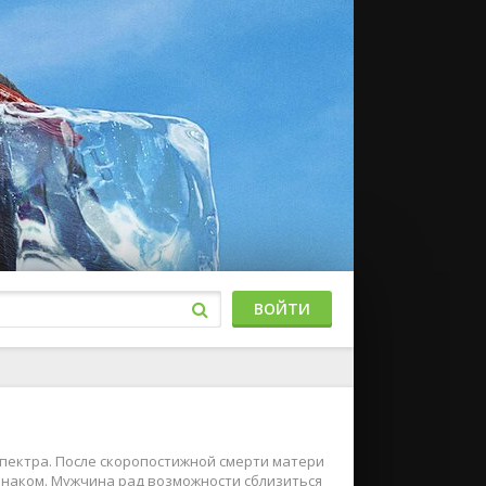
ВОЙТИ
 спектра. После скоропостижной смерти матери
 знаком. Мужчина рад возможности сблизиться