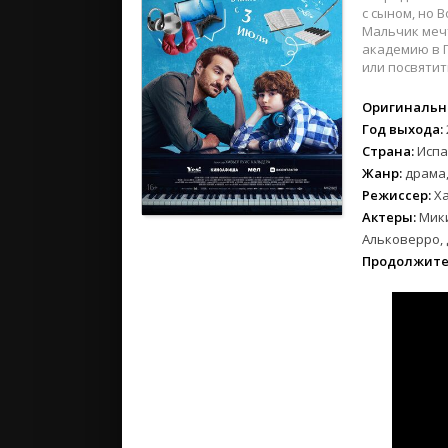
2024
с сыном, но 
2023
Мальчик мечт
академию в П
2022
или посвятит
2021
2020
Оригинальн
Год выхода:
Страна:
Испа
Российски
Жанр:
драма
СССР
Режиссер:
Х
Зарубежн
Актеры:
Мики
Альковерро, 
Продолжите