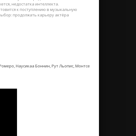
ажется, недостатка интеллекта.
готовится к поступлению в музыкальную
 выбор: продолжать карьеру актёра
Ромеро, Наусикаа Боннин, Рут Льопис, Монтсе