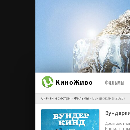
ФИЛЬМЫ
Скачай и смотри
»
Фильмы
» Вундеркинд (2025)
Вундерки
2026
2025
Десятилетний
Ингрид он вы