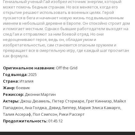
Гениальный ученый Гай изобрел источник энергии, который
может помочь бедным странам. Но все меняется, когда его
открытие решают использовать в военных целях. Герой
пускается в бега и начинает новую жизнь под вымышленным
именем в небольшой деревне в Европе. Он спокойно строит дом
и помогает местным. Однако бывшие работодатели выходят на
след Гая и отправляют за ним боевой отряд. Но они
недооценивают героя, ведь он, обладая умом и
изобретательностью, сам становится опасным оружием и
превращает все в смертельную игру, где каждый шаг просчитан
как формула.
Оригинальное название:
Off the Grid
Год выхода:
2025
Страна:
Италия
Жанр:
боевик
Режиссер:
Джонни Мартин
Актеры:
Джош Дюамель, Петер Стормаре, Грег Кинниэр, Майкл
Пападжон, Ана Голджа, Дэвид Липпер, Мария Элиса Камарго,
Талия Ассераф, Пол Сэмпсон, Рики Рассерт
Продолжительность:
01:45:12