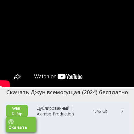
Скачать Джун всемогущая (2024) бесплатно
Дублированный |
WEB-
1,45 Gb
7
DLRip
Akimbo Production
Скачать