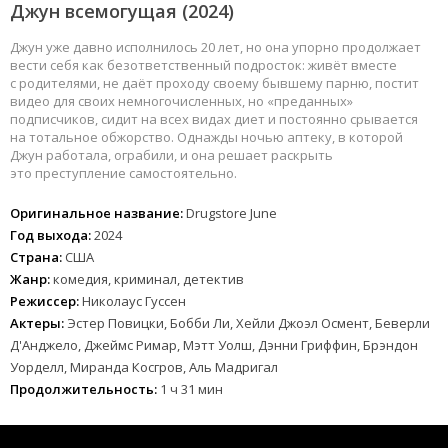
Джун всемогущая (2024)
Джун уже давно исполнилось 20 лет, но она упорно продолжает
вести себя как безответственный подросток: живёт вместе
с родителями, не даёт проходу своему бывшему парню, постит
видео для своих немногочисленных, но «преданных»
подписчиков, сидит на всех видах диет и постоянно срывается
на тотальное обжорство. Однажды ночью аптеку, в которой
Джун работала, ограбили, и она решает раскрыть
это преступление самостоятельно.
Оригинальное название:
Drugstore June
Год выхода:
2024
Страна:
США
Жанр:
комедия, криминал, детектив
Режиссер:
Николаус Гуссен
Актеры:
Эстер Повицки, Бобби Ли, Хейли Джоэл Осмент, Беверли
Д'Анджело, Джеймс Римар, Мэтт Уолш, Дэнни Гриффин, Брэндон
Уорделл, Миранда Косгров, Аль Мадригал
Продолжительность:
1 ч 31 мин