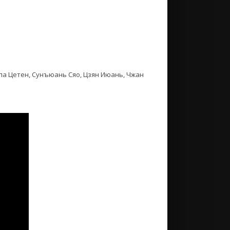
па Цетен, Сунъюань Сяо, Цзян Июань, Чжан