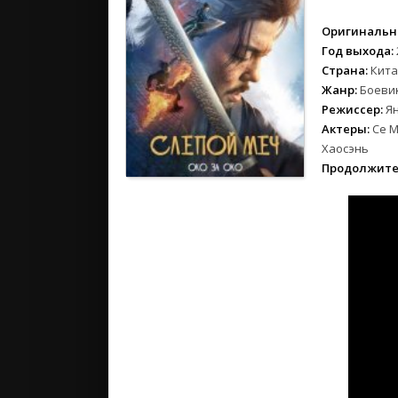
2024
2023
Оригинальн
2022
Год выхода:
Страна:
Кита
2021
Жанр:
Боеви
2020
Режиссер:
Я
Актеры:
Се М
Российски
Хаосэнь
СССР
Продолжите
Зарубежн