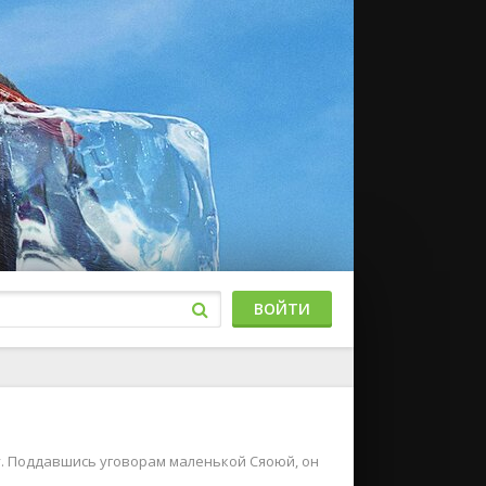
ВОЙТИ
у. Поддавшись уговорам маленькой Сяоюй, он