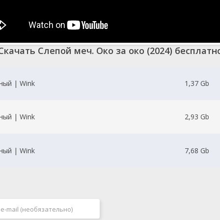
Скачать Слепой меч. Око за око (2024) бесплатн
ный | Wink
1,37 Gb
ный | Wink
2,93 Gb
ный | Wink
7,68 Gb