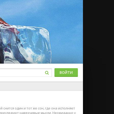
ВОЙТИ
 снится один и тот же сон, где она исполняет
 преследуют навязчивые мысли. Неожиданно у