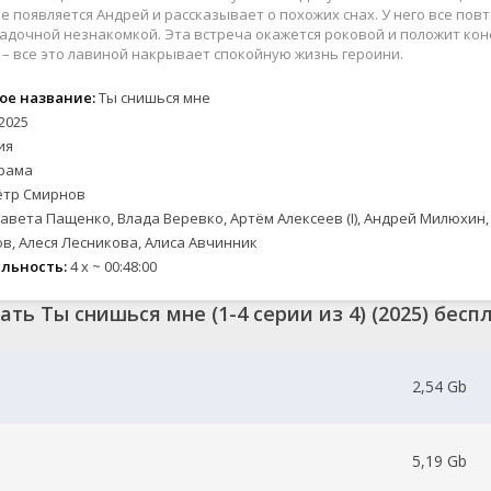
2024
2024
Вестерны
Зарубежные
Семейные
е появляется Андрей и рассказывает о похожих снах. У него все повто
2023
2023
Военные
Спорт
гадочной незнакомкой. Эта встреча окажется роковой и положит кон
– все это лавиной накрывает спокойную жизнь героини.
2022
2022
Документальные
Триллеры
2021
2021
Детективы
Ужасы
ое название:
Ты снишься мне
2020
2020
Драмы
Фантастика
2025
Исторические
Фэнтези
ия
рама
е
Комедии
Новинки кино
ётр Смирнов
Скоро на сайте
авета Пащенко, Влада Веревко, Артём Алексеев (I), Андрей Милюхин, 
ые
в, Алеся Лесникова, Алиса Авчинник
льность:
4 x ~ 00:48:00
ать Ты снишься мне (1-4 серии из 4) (2025) бесп
2,54 Gb
5,19 Gb