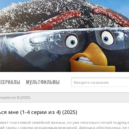
СЕРИАЛЫ
МУЛЬТФИЛЬМЫ
серии из 4) (2025)
Криминал
я мне (1-4 серии из 4) (2025)
2026
2026
Биографические
Российские
Мелодрамы
2025
2025
Боевики
СССР
Приключения
ивет счастливой семейной жизнью, но уже несколько ночей подряд ей
ий танец с совсем незнакомым мужчиной. Девушка обеспокоена, ее