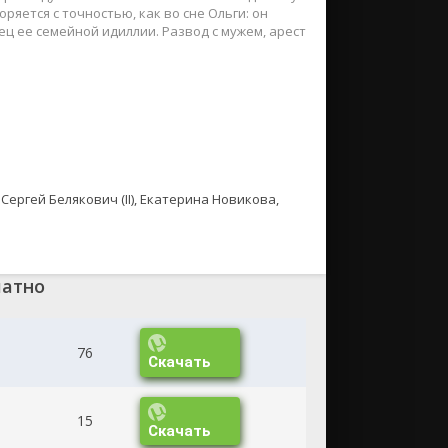
ряется с точностью, как во сне Ольги: он
ец ее семейной идиллии. Развод с мужем, арест
Сергей Белякович (II), Екатерина Новикова,
латно
76
Скачать
15
Скачать