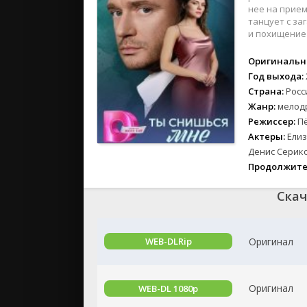
2024
нее на прием
2023
танцует с за
и похищение 
2022
2021
Оригинальн
2020
Год выхода:
Страна:
Росс
Жанр:
мелод
Российски
Режиссер:
П
СССР
Актеры:
Елиз
Зарубежн
Денис Серико
Продолжите
Скач
Оригинал
WEB-DLRip
Оригинал
WEB-DL 1080p