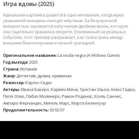
Игра вдовы (2025)
Идеальная картинка рушится в одно мгновение, когда мужа
уважаемой женщины находят мёртвым. За безупречной
внешностью скрывается запутанная двойная жизнь, которую
она тщательно хранила в секрете. Основанный на реальных
событиях, этот триллер раскрывает, как тонка грань между
внешним благополучием и личной трагедией.
Оригинальное название:
La viuda negra (A Widows Game)
Год выхода:
2025
Страна:
Испания
Жанр:
Детектив, драма, криминал
Режиссер:
Карлос Седес
Актеры:
Ивана Бакеро, Кармен Мачи, Тристан Ульоа, Алекс Гадеа,
Пепе Осио, Пабло Молинеро, Рамон Роденас, Хоэль Санчес,
Ампаро Фернандес, Мигель Марс, Марта Беленгуэр
Продолжительность:
02:02:07