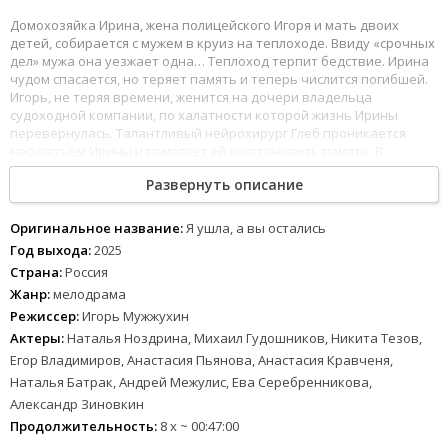
Домохозяйка Ирина, жена полицейского Игоря и мать двоих
детей, собирается с мужем в круиз на теплоходе. Ввиду «срочных
дел» мужа она уезжает одна… Теплоход терпит бедствие. Ирина
чудом спасается, но теряет память и теперь числится погибшей.
Игорь, не теряя времени, женится на дочери владельца
судоходной компании, по халатности которой жизнь Ирины
перевернулась. Талантливый нейрохирург Глеб проникается
несчастьем Ирины и помогает ей восстановить память. В
процессе выздоровления они сближаются. Вспомнив прошлое,
Развернуть описание
Ирина возвращается в родной город, где ее никто не ждет…
Оригинальное название:
Я ушла, а вы остались
Год выхода:
2025
Страна:
Россия
Жанр:
мелодрама
Режиссер:
Игорь Мужжухин
Актеры:
Наталья Ноздрина, Михаил Гудошников, Никита Тезов,
Егор Владимиров, Анастасия Пьянова, Анастасия Кравченя,
Наталья Батрак, Андрей Межулис, Ева Серебренникова,
Александр Зиновкин
Продолжительность:
8 x ~ 00:47:00