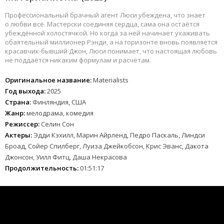
Профессиональный брачный агент Люси убеждена, что знает
о любви всё. Мастерски соединяя сердца, сама она остаётся
убеждённой холостячкой. Но когда за ней начинает ухаживать
обаятельный миллионер Рэнди, а на горизонте вновь появляется
красавчик-бывший Джон, Люси понимает, что настоящая любовь
не поддаётся никаким формулам и расчётам.
Оригинальное название:
Materialists
Год выхода:
2025
Страна:
Финляндия, США
Жанр:
мелодрама, комедия
Режиссер:
Селин Сон
Актеры:
Эдди Кэхилл, Марин Айрленд, Педро Паскаль, Линдси
Броад, Сойер Спилберг, Луиза Джейкобсон, Крис Эванс, Дакота
Джонсон, Уилл Фитц, Даша Некрасова
Продолжительность:
01:51:17